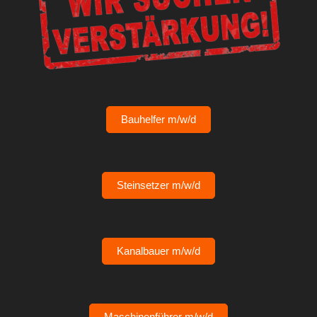
Bauhelfer m/w/d
Steinsetzer m/w/d
Kanalbauer m/w/d
Maschinenführer m/w/d